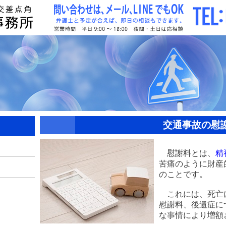
交通事故の慰
慰謝料とは、
精
苦痛のように財産
のことです。
これには、死亡
慰謝料、後遺症に
な事情により増額