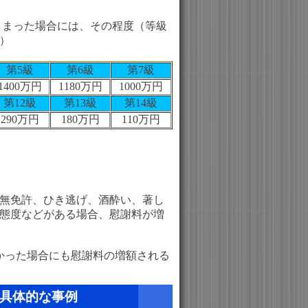
まった場合には、その程度（等級
）
第5級
第6級
第7級
1400万円
1180万円
1000万円
第12級
第13級
第14級
290万円
180万円
110万円
無免許、ひき逃げ、酒酔い、著し
態度などがある場合、慰謝料が増
かった場合にも慰謝料の増額される
具体的な事例