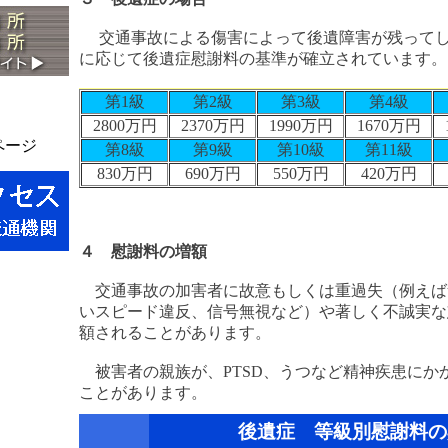
交通事故による傷害によって後遺障害が残ってし
に応じて後遺症慰謝料の基準が確立されています。
第1級
第2級
第3級
第4級
2800万円
2370万円
1990万円
1670万円
kページ
第8級
第9級
第10級
第11級
830万円
690万円
550万円
420万円
４ 慰謝料の増額
交通事故の加害者に故意もしくは重過失（例えば
いスピード違反、信号無視など）や著しく不誠実な
額されることがあります。
被害者の親族が、PTSD、うつなど精神疾患にか
ことがあります。
後遺症 等級別慰謝料の