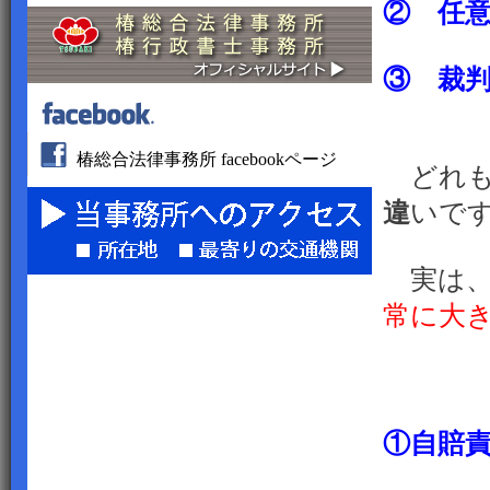
② 任
③ 裁
椿総合法律事務所 facebookページ
どれも
違
いで
実は、
常に大
①自賠