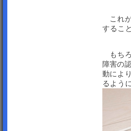
これが
するこ
もちろ
障害の
動によ
るよう