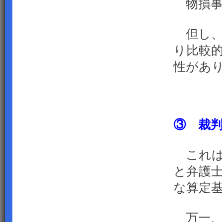
物損事
但し、
り比較
性があ
③ 裁
これは
と弁護
な算定
万一、