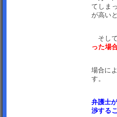
てしま
が高い
そして
った場
場合に
す。
弁護士
渉する