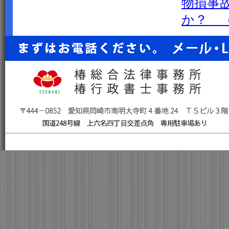
物損事
か？ 