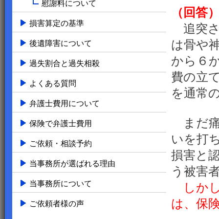
慰謝料について
（回答
損害算定の基準
追突さ
は骨や
後遺障害について
から６
過失割合と過失相殺
費の立
よくある質問
を通常
弁護士費用について
まだ痛
保険で弁護士費用
いを打
ご依頼・相談予約
損害と
当事務所が選ばれる理由
う被害
当事務所について
しかし
は、保
ご依頼者様の声