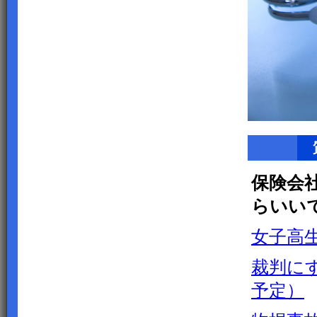
保険会
らいい
女子高
裁判に
予定）