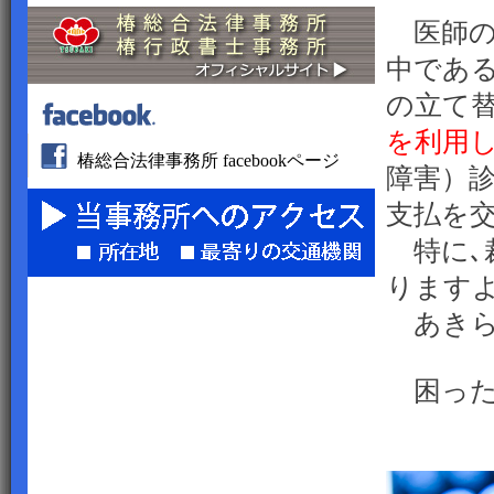
医師の
中であ
の立て
を利用
椿総合法律事務所 facebookページ
障害）
支払を
特に､
ります
あきら
困った